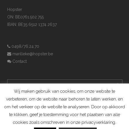
Hopster
ON: BE0761.502.755
IBAN: BE35 6512 1374 2637
0498/76.24.70
marilleke@hopster.be
Contact
Wij maken gebruik van cookies, om onze website te
verbeteren, om de website naar behoren te laten werken, en
om het verkeer op de website te analyseren. Door op akkoord
te klikken, geef je toestemming voor het plaatsen van alle
cookies zoals omschreven in onze privacyverklaring.
Konijnenadviesbureau Hopster ©2019