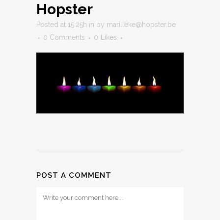
Hopster
Posted at 15:25h
in
by
marilleke@hopster.be
0 Comments
0
Likes
POST A COMMENT