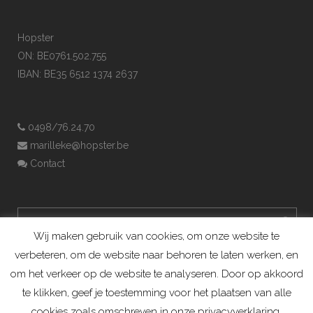
Hopster
ON: BE0761.502.755
IBAN: BE35 6512 1374 2637
0498/76.24.70
marilleke@hopster.be
Contact
Wij maken gebruik van cookies, om onze website te
verbeteren, om de website naar behoren te laten werken, en
om het verkeer op de website te analyseren. Door op akkoord
te klikken, geef je toestemming voor het plaatsen van alle
cookies zoals omschreven in onze privacyverklaring.