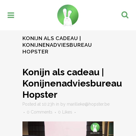
KONIJN ALS CADEAU |
KONIJNENADVIESBUREAU
HOPSTER
Konijn als cadeau |
Konijnenadviesbureau
Hopster
Posted at 10:23h
in
by
marilleke@hopster.be
0 Comments
0
Likes