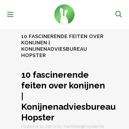
10 FASCINERENDE FEITEN OVER
KONIJNEN |
KONIJNENADVIESBUREAU
HOPSTER
10 fascinerende
feiten over konijnen
|
Konijnenadviesbureau
Hopster
Posted at 10:04h
in
by
marilleke@hopster.be