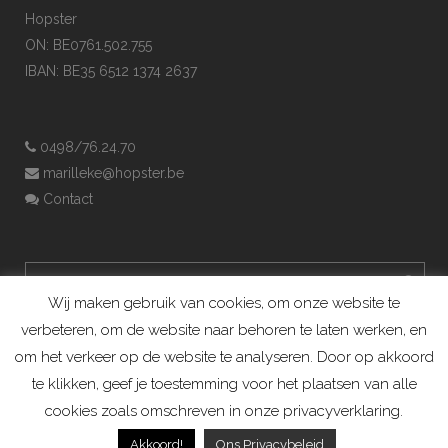
Hopster
ON: BE0761.502.755
IBAN: BE35 6512 1374 2637
0498/76.24.70
marilleke@hopster.be
Contact
Wij maken gebruik van cookies, om onze website te
verbeteren, om de website naar behoren te laten werken, en
om het verkeer op de website te analyseren. Door op akkoord
te klikken, geef je toestemming voor het plaatsen van alle
cookies zoals omschreven in onze privacyverklaring.
Konijnenadviesbureau Hopster ©2019
Akkoord!
Ons Privacybeleid