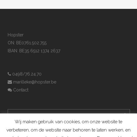
Hopster
ON: BE0761.502.755
IBAN: BE35 6512 1374 2637
0498/76.24.70
marilleke@hopster.be
Contact
Wij maken gebruik van cookies, om onze website te
verbeteren, om de website naar behoren te laten werken, en