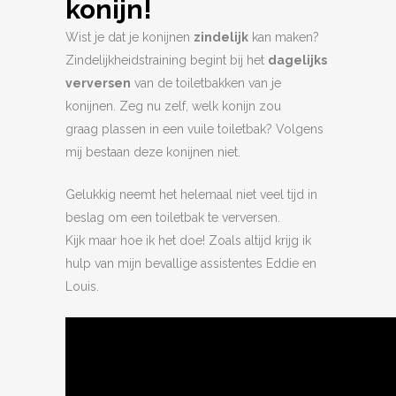
konijn!
Wist je dat je konijnen
zindelijk
kan maken?
Zindelijkheidstraining begint bij het
dagelijks
verversen
van de toiletbakken van je
konijnen. Zeg nu zelf, welk konijn zou
graag plassen in een vuile toiletbak? Volgens
mij bestaan deze konijnen niet.
Gelukkig neemt het helemaal niet veel tijd in
beslag om een toiletbak te verversen.
Kijk maar hoe ik het doe! Zoals altijd krijg ik
hulp van mijn bevallige assistentes Eddie en
Louis.