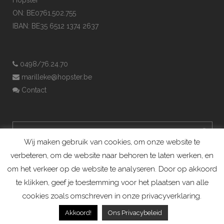
ON: BE0761.502.755
IBAN: BE35 6512 1374 2637
0498/76.24.70
marilleke@hopster.be
Contact
Wij maken gebruik van cookies, om onze website te
verbeteren, om de website naar behoren te laten werken, en
om het verkeer op de website te analyseren. Door op akkoord
te klikken, geef je toestemming voor het plaatsen van alle
cookies zoals omschreven in onze privacyverklaring.
Konijnenadviesbureau Hopster ©2019
Akkoord!
Ons Privacybeleid
Algemene Voorwaarden