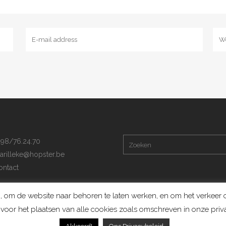
98/76.24.70
arilleke@hopster.be
ntact
 om de website naar behoren te laten werken, en om het verkeer op
voor het plaatsen van alle cookies zoals omschreven in onze priva
Konijnenadviesbureau Hopster ©2019