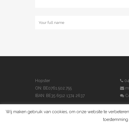
Hopster
04
ON: BE0761.502.755
m
IBAN: BE35 6512 1374 2637
Co
Wij maken gebruik van cookies, om onze website te verbeteren,
toestemming 