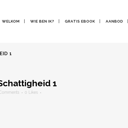
WELKOM
WIE BEN IK?
GRATIS EBOOK
AANBOD
ID 1
chattigheid 1
Comments
0
Likes