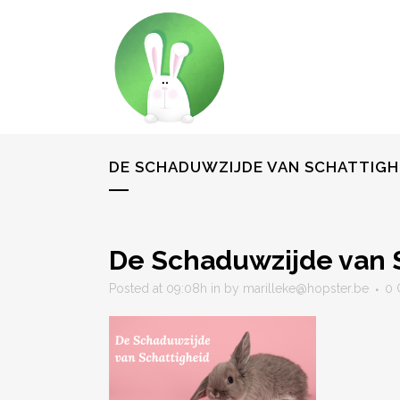
DE SCHADUWZIJDE VAN SCHATTIGHE
De Schaduwzijde van S
Posted at 09:08h
in
by
marilleke@hopster.be
0 