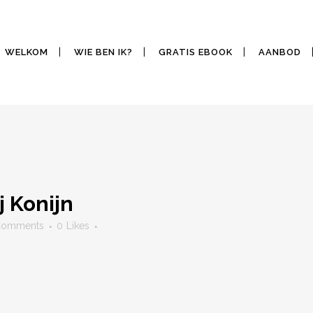
WELKOM
WIE BEN IK?
GRATIS EBOOK
AANBOD
j Konijn
Comments
0
Likes