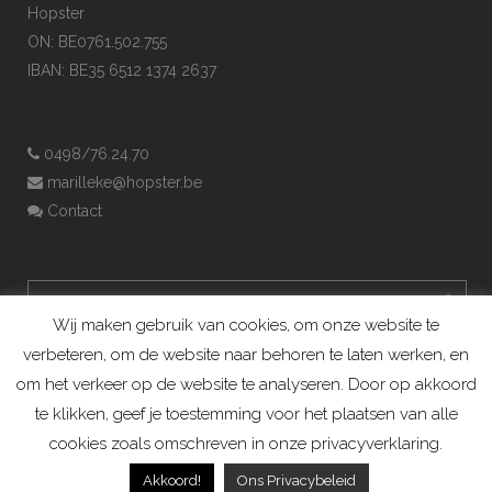
Hopster
ON: BE0761.502.755
IBAN: BE35 6512 1374 2637
0498/76.24.70
marilleke@hopster.be
Contact
Wij maken gebruik van cookies, om onze website te
verbeteren, om de website naar behoren te laten werken, en
om het verkeer op de website te analyseren. Door op akkoord
te klikken, geef je toestemming voor het plaatsen van alle
cookies zoals omschreven in onze privacyverklaring.
Konijnenadviesbureau Hopster ©2019
Akkoord!
Ons Privacybeleid