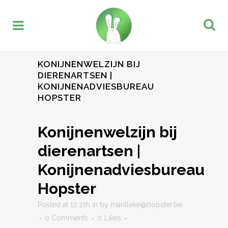
KONIJNENWELZIJN BIJ
DIERENARTSEN |
KONIJNENADVIESBUREAU
HOPSTER
Konijnenwelzijn bij
dierenartsen |
Konijnenadviesbureau
Hopster
Posted at 12:21h
in
by
marilleke@hopster.be
0 Comments
0
Likes