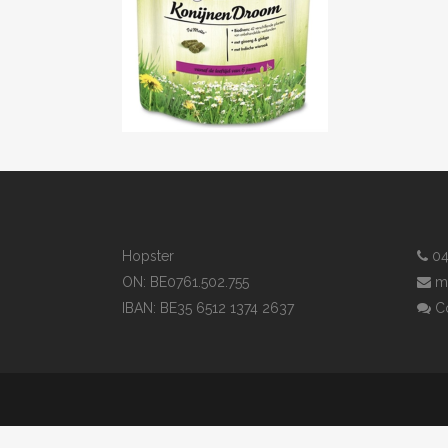
Hopster
04
ON: BE0761.502.755
m
IBAN: BE35 6512 1374 2637
Co