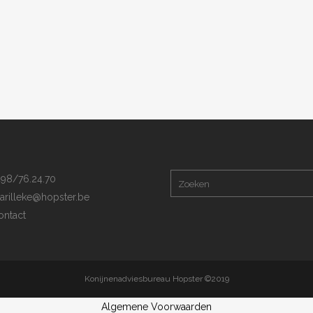
98/76.24.70
arilleke@hopster.be
ntact
Konijnenadviesbureau Hopster ©2019
Algemene Voorwaarden