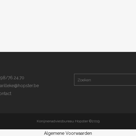
98/76.24.70
arilleke@hopster.be
ntact
Konijnenadviesbureau Hopster ©2019
Algemene Voorwaarden