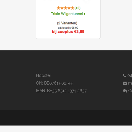
Hopster
04
ON: BE0761.502.755
m
IBAN: BE35 6512 1374 2637
Co