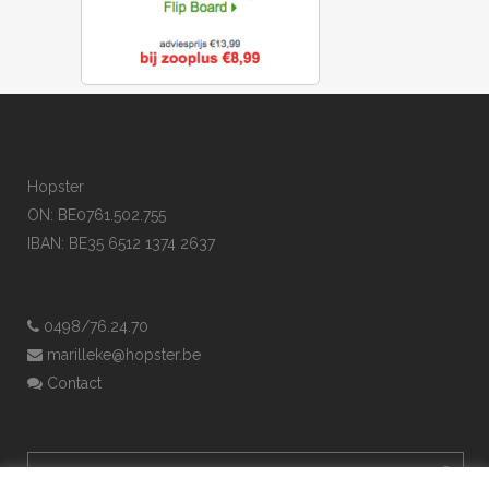
Hopster
ON: BE0761.502.755
IBAN: BE35 6512 1374 2637
0498/76.24.70
marilleke@hopster.be
Contact