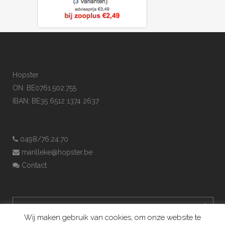
Hopster
ON: BE0761.502.755
IBAN: BE35 6512 1374 2637
0498/76.24.70
marilleke@hopster.be
Contact
Wij maken gebruik van cookies, om onze website te