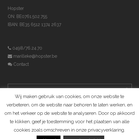
Hopster
ON: BE0761.502.755
IBAN: BE35 6512 1374 2637
0498/76.24.70
marilleke@hopster.be
Contact
Wij maken gebruik van cookies, om onze website te
verbeteren, om de website naar behoren te laten werken, en
om het verkeer op de website te analyseren. Door op akkoord
te klikken, geef je toestemming voor het plaatsen van alle
cookies zoals omschreven in onze privacyverklaring.
Konijnenadviesbureau Hopster ©2019