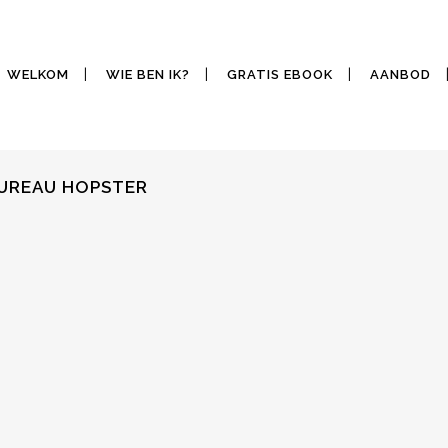
WELKOM
WIE BEN IK?
GRATIS EBOOK
AANBOD
BUREAU HOPSTER