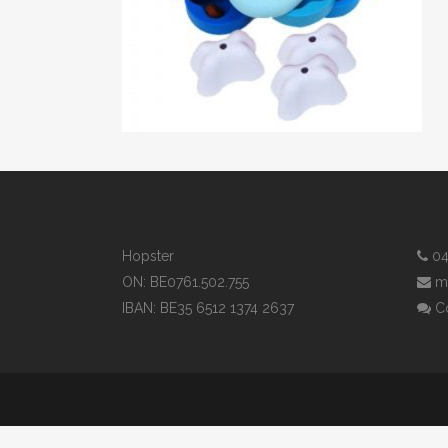
Hopster
04
ON: BE0761.502.755
m
IBAN: BE35 6512 1374 2637
Co