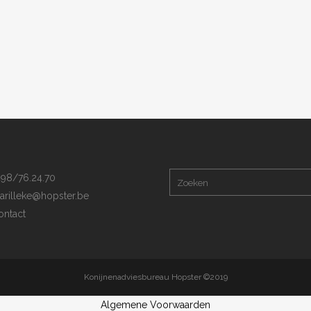
98/76.24.70
arilleke@hopster.be
ntact
Konijnenadviesbureau Hopster ©2019
Algemene Voorwaarden