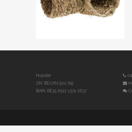
Hopster
04
ON: BE0761.502.755
m
IBAN: BE35 6512 1374 2637
Co