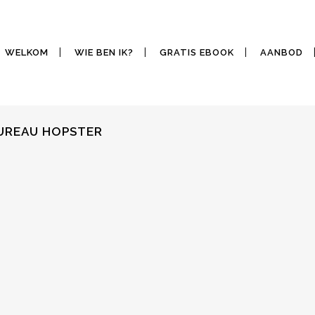
WELKOM
WIE BEN IK?
GRATIS EBOOK
AANBOD
BUREAU HOPSTER