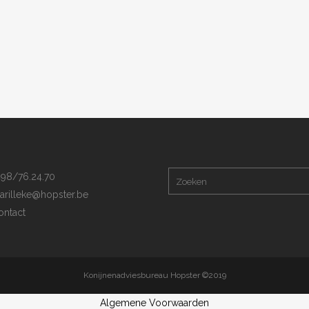
98/76.24.70
arilleke@hopster.be
ntact
Konijnenadviesbureau Hopster ©2019
Algemene Voorwaarden