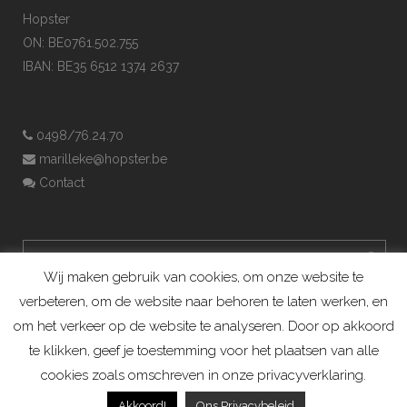
Hopster
ON: BE0761.502.755
IBAN: BE35 6512 1374 2637
0498/76.24.70
marilleke@hopster.be
Contact
Wij maken gebruik van cookies, om onze website te
verbeteren, om de website naar behoren te laten werken, en
om het verkeer op de website te analyseren. Door op akkoord
te klikken, geef je toestemming voor het plaatsen van alle
cookies zoals omschreven in onze privacyverklaring.
Konijnenadviesbureau Hopster ©2019
Akkoord!
Ons Privacybeleid