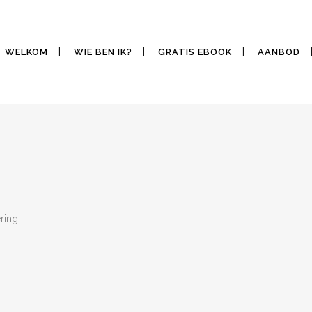
WELKOM
WIE BEN IK?
GRATIS EBOOK
AANBOD
ring