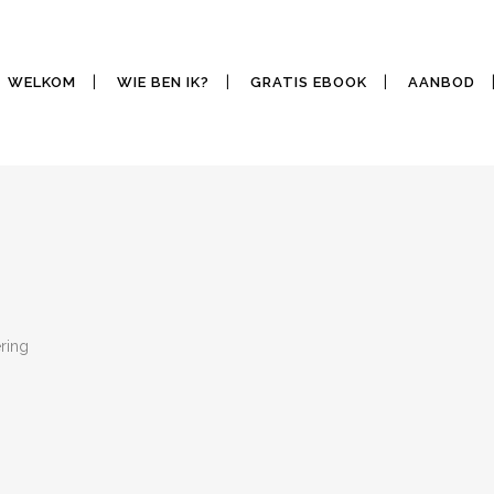
WELKOM
WIE BEN IK?
GRATIS EBOOK
AANBOD
ring