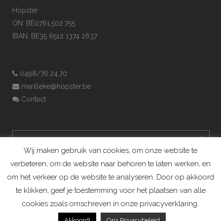
Hopster
ON: BE0761.502.755
IBAN: BE35 6512 1374 2637
0498/76.24.70
marilleke@hopster.be
Contact
Wij maken gebruik van cookies, om onze website te
verbeteren, om de website naar behoren te laten werken, en
om het verkeer op de website te analyseren. Door op akkoord
te klikken, geef je toestemming voor het plaatsen van alle
cookies zoals omschreven in onze privacyverklaring.
Konijnenadviesbureau Hopster ©2019
Akkoord!
Ons Privacybeleid