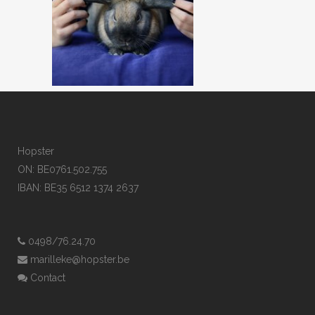
Hopster
ON: BE0761.502.755
IBAN: BE35 6512 1374 2637
0498/76.24.70
marilleke@hopster.be
Contact