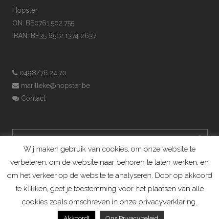
Hopster
ON: BE0761.502.755
IBAN: BE35 6512 1374 2637
0498/76.24.70
marilleke@hopster.be
Contact
Wij maken gebruik van cookies, om onze website te
verbeteren, om de website naar behoren te laten werken, en
om het verkeer op de website te analyseren. Door op akkoord
te klikken, geef je toestemming voor het plaatsen van alle
cookies zoals omschreven in onze privacyverklaring.
Konijnenadviesbureau Hopster ©2019
Akkoord!
Ons Privacybeleid