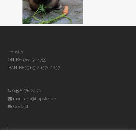
Hopster
ON: BE0761.502.755
IBAN: BE35 6512 1374 2637
0498/76.24.70
marilleke@hopster.be
Contact