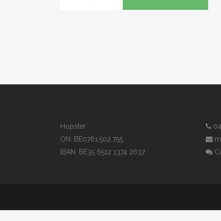
Hopster
04
ON: BE0761.502.755
m
IBAN: BE35 6512 1374 2637
Co