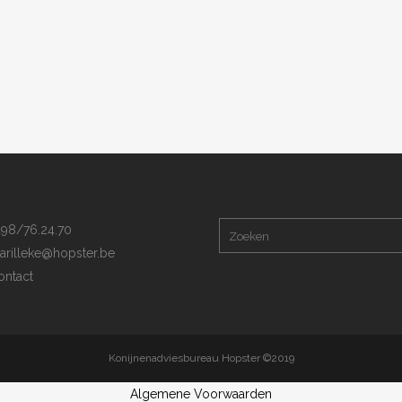
98/76.24.70
arilleke@hopster.be
ntact
Konijnenadviesbureau Hopster ©2019
Algemene Voorwaarden