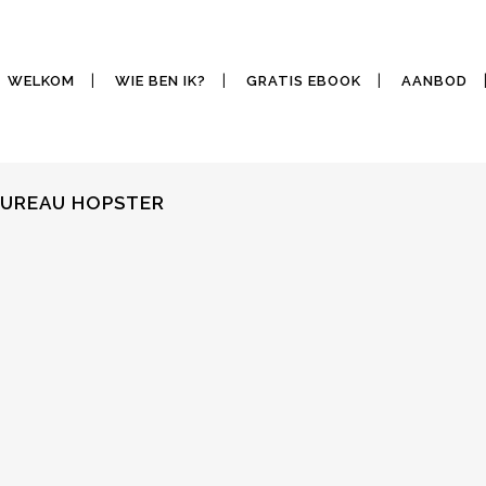
WELKOM
WIE BEN IK?
GRATIS EBOOK
AANBOD
BUREAU HOPSTER