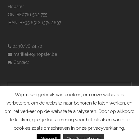
Hopster
ON: BE0761.502.755
IBAN: BE35 6512 1374 2637
0498/76.24.70
marilleke@hopster.be
Contact
Wij maken gebruik van cookies, om onze website te
verbeteren, om de website naar behoren te laten werken, en
om het verkeer op de website te analyseren. Door op akkoord
te klikken, geef je toestemming voor het plaatsen van alle
cookies zoals omschreven in onze privacyverklaring.
Konijnenadviesbureau Hopster ©2019
Akkoord!
Ons Privacybeleid