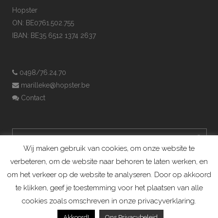
Hopster
ON: BE0761.502.755
IBAN: BE35 6512 1374 2637
0498/76.24.70
marilleke@hopster.be
Contact
Wij maken gebruik van cookies, om onze website te
verbeteren, om de website naar behoren te laten werken, en
om het verkeer op de website te analyseren. Door op akkoord
te klikken, geef je toestemming voor het plaatsen van alle
cookies zoals omschreven in onze privacyverklaring.
Konijnenadviesbureau Hopster ©2019
Akkoord!
Ons Privacybeleid