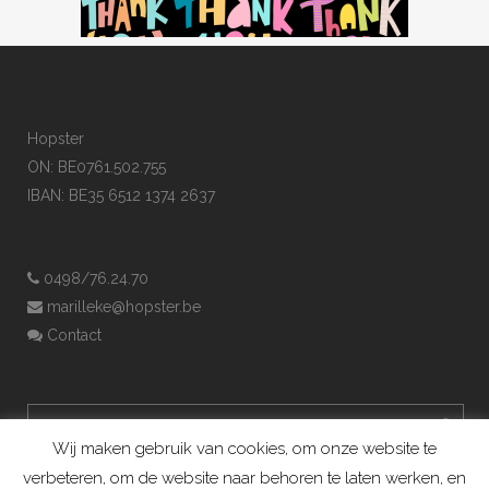
Hopster
ON: BE0761.502.755
IBAN: BE35 6512 1374 2637
0498/76.24.70
marilleke@hopster.be
Contact
Wij maken gebruik van cookies, om onze website te
verbeteren, om de website naar behoren te laten werken, en