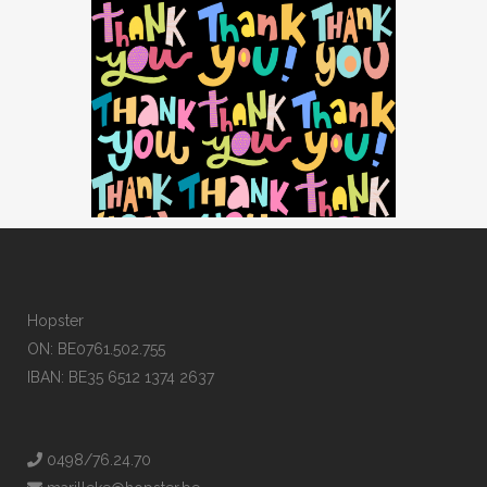
Hopster
ON: BE0761.502.755
IBAN: BE35 6512 1374 2637
0498/76.24.70