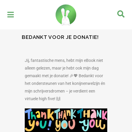
BEDANKT VOOR JE DONATIE!
Jij, fantastische mens, hebt mijn eBook niet
alleen gelezen, maar je hebt ook mijn dag
gemaakt met je donatie! 🎉💖 Bedankt voor
het ondersteunen van het konijnenwelzijn én
mijn schrijversdromen – je verdient een
virtuele high five! 🙌