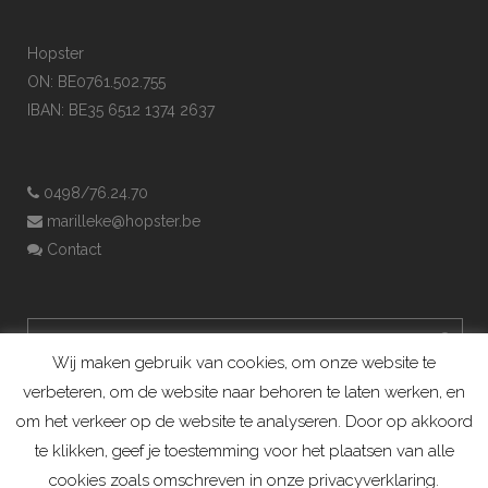
Hopster
ON: BE0761.502.755
IBAN: BE35 6512 1374 2637
0498/76.24.70
marilleke@hopster.be
Contact
Wij maken gebruik van cookies, om onze website te
verbeteren, om de website naar behoren te laten werken, en
om het verkeer op de website te analyseren. Door op akkoord
te klikken, geef je toestemming voor het plaatsen van alle
cookies zoals omschreven in onze privacyverklaring.