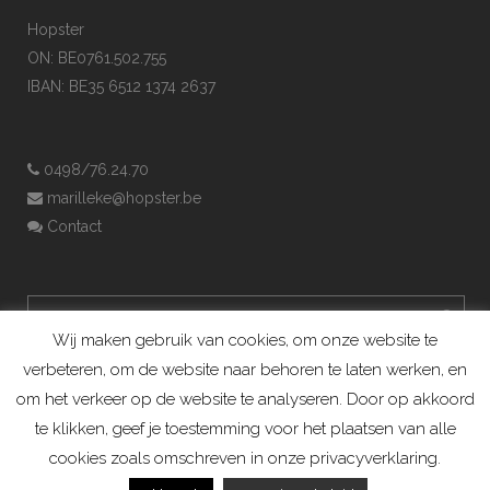
Hopster
ON: BE0761.502.755
IBAN: BE35 6512 1374 2637
0498/76.24.70
marilleke@hopster.be
Contact
Wij maken gebruik van cookies, om onze website te
verbeteren, om de website naar behoren te laten werken, en
om het verkeer op de website te analyseren. Door op akkoord
te klikken, geef je toestemming voor het plaatsen van alle
cookies zoals omschreven in onze privacyverklaring.
Konijnenadviesbureau Hopster ©2019