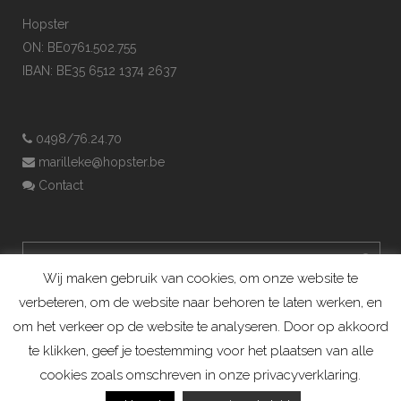
Hopster
ON: BE0761.502.755
IBAN: BE35 6512 1374 2637
0498/76.24.70
marilleke@hopster.be
Contact
Wij maken gebruik van cookies, om onze website te
verbeteren, om de website naar behoren te laten werken, en
om het verkeer op de website te analyseren. Door op akkoord
te klikken, geef je toestemming voor het plaatsen van alle
cookies zoals omschreven in onze privacyverklaring.
Konijnenadviesbureau Hopster ©2019