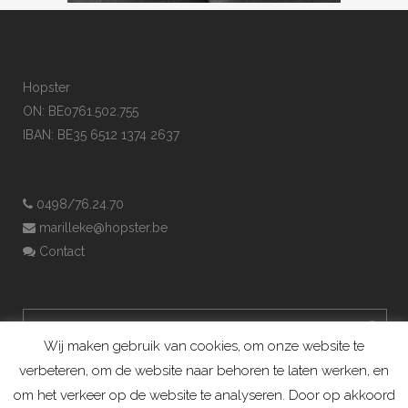
Hopster
ON: BE0761.502.755
IBAN: BE35 6512 1374 2637
0498/76.24.70
marilleke@hopster.be
Contact
Wij maken gebruik van cookies, om onze website te
verbeteren, om de website naar behoren te laten werken, en
om het verkeer op de website te analyseren. Door op akkoord