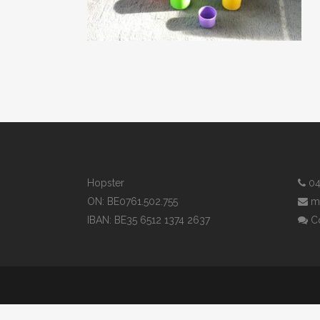
Hopster
04
ON: BE0761.502.755
m
IBAN: BE35 6512 1374 2637
Co