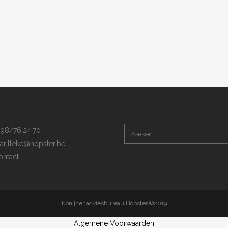
98/76.24.70
arilleke@hopster.be
ntact
Konijnenadviesbureau Hopster ©2019
Algemene Voorwaarden