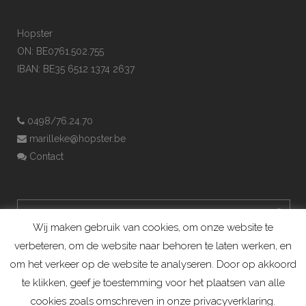
Hopster
ON: BE0761.502.755
IBAN: BE35 6512 1374 2637
0498/76.24.70
marilleke@hopster.be
Contact
Wij maken gebruik van cookies, om onze website te
verbeteren, om de website naar behoren te laten werken, en
om het verkeer op de website te analyseren. Door op akkoord
te klikken, geef je toestemming voor het plaatsen van alle
cookies zoals omschreven in onze privacyverklaring.