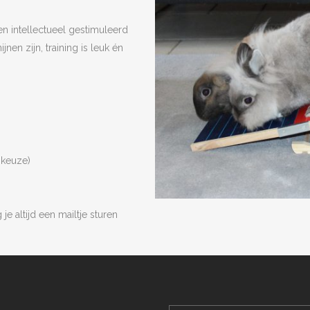
en intellectueel gestimuleerd
nen zijn, training is leuk én
 keuze)
je altijd een mailtje sturen