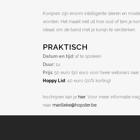
Konijnen zijn enorm intelligente dieren en moet
worden. Het maakt niet uit hoe oud of tam je konij
ideaal om de band met je konijn te versterken.
PRAKTISCH
Datum en tijd:
af te spreken
Duur:
1u
Prijs:
50 euro (90 euro voor twee webinars naar
Hoppy Lid
:
40 euro (20% korting)
Inschrijven kan je
hier
. Voor meer informatie mag 
naar
marilleke@hopster.be
.