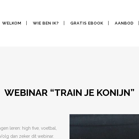
WELKOM
WIE BEN IK?
GRATIS EBOOK
AANBOD
WEBINAR “TRAIN JE KONIJN”
en leren: high five, voetbal,
Volg dan zeker dit webinar.