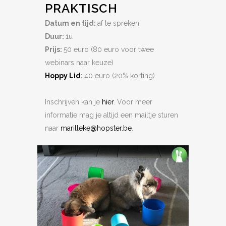
PRAKTISCH
Datum en tijd:
af te spreken
Duur:
1u
Prijs:
50 euro (80 euro voor twee
webinars naar keuze)
Hoppy Lid
:
40 euro (20% korting)
Inschrijven kan je
hier
. Voor meer
informatie mag je altijd een mailtje sturen
naar
marilleke@hopster.be
.