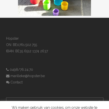
Hopster
ON: BE0761.502.755
IBAN: BE35 6512 1374 2637
0498/76.24.70
marilleke@hopster.be
Contact
Wij maken gebruik van cookies, om onze website te