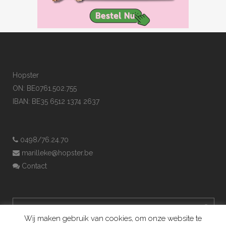
Hopster
ON: BE0761.502.755
IBAN: BE35 6512 1374 2637
0498/76.24.70
marilleke@hopster.be
Contact
Wij maken gebruik van cookies, om onze website te