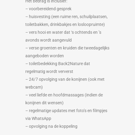
Het bedrag is inclusief:
– voorbereidend gesprek
– huisvesting (een ruime ren, schuilplaatsen,
toiletbakken, drinkbakjes en losloopruimte)
– vers hooi en water dat ‘s
ochtends en ’s
avonds wordt aangevuld
– verse groenten en kruiden die tweedagelijks
aangeboden worden
– toiletbedekking Back2Nature dat
regelmatig wordt ververst
– 24/7 opvolging van de konijnen (ook met
webcam)
– veel liefde en hoofdmassages (indien de
konijnen dit wensen)
– regelmatige updates met foto’s en filmpjes
via WhatsApp
– opvolging na de koppeling