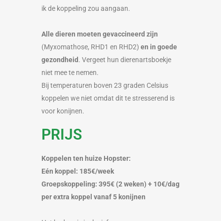
ik de koppeling zou aangaan.
Alle dieren moeten gevaccineerd zijn
(Myxomathose, RHD1 en RHD2)
en in goede
gezondheid
. Vergeet hun dierenartsboekje
niet mee te nemen.
Bij temperaturen boven 23 graden Celsius
koppelen we niet omdat dit te stresserend is
voor konijnen.
PRIJS
Koppelen ten huize Hopster:
Eén koppel: 185€/week
Groepskoppeling: 395
€ (2 weken) +
10
€/dag
per extra koppel vanaf 5 konijnen