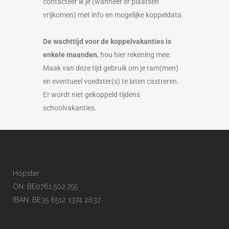
contacteer ik je (wanneer er plaatsen
vrijkomen) met info en mogelijke koppeldata.
De wachttijd voor de koppelvakanties is
enkele maanden
, hou hier rekening mee.
Maak van deze tijd gebruik om je ram(men)
en eventueel voedster(s) te laten castreren.
Er wordt niet gekoppeld tijdens
schoolvakanties.
Hopster
ON: BE0761.502.755
IBAN: BE35 6512 1374 2637