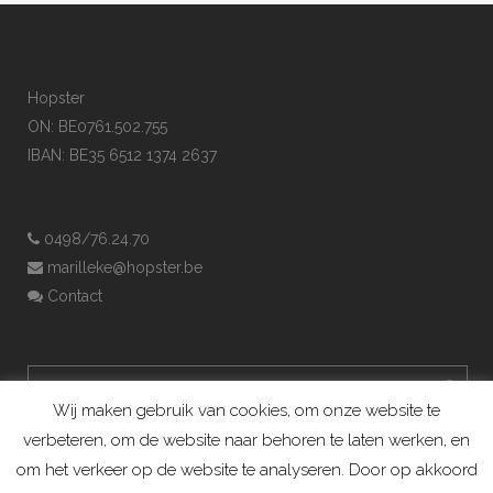
Hopster
ON: BE0761.502.755
IBAN: BE35 6512 1374 2637
0498/76.24.70
marilleke@hopster.be
Contact
Wij maken gebruik van cookies, om onze website te
verbeteren, om de website naar behoren te laten werken, en
om het verkeer op de website te analyseren. Door op akkoord